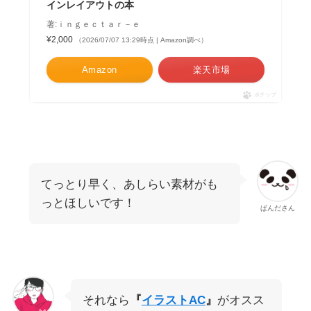
インレイアウトの本
著:ｉｎｇｅｃｔａｒ－ｅ
¥2,000
（2026/07/07 13:29時点 | Amazon調べ）
Amazon
楽天市場
ポチップ
てっとり早く、あしらい素材がも
っとほしいです！
ぱんださん
それなら
『
イラストAC
』
がオスス