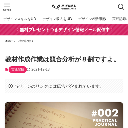
MENU
デザインスキルをUP
デザイン収入をUP
デザインAI活用術
実践記録
⇒ 無料プレゼントつきデザイン情報メール配信中！
ホーム
実践記録
教材作成作業は競合分析が８割ですよ。
2021-12-13
実践記録
当ページのリンクには広告が含まれています。