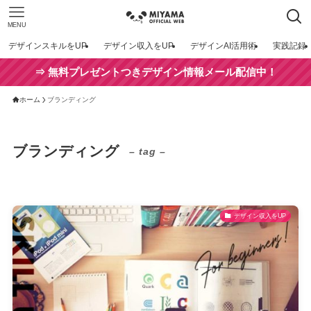
MENU
デザインスキルをUP
デザイン収入をUP
デザインAI活用術
実践記録
⇒ 無料プレゼントつきデザイン情報メール配信中！
ホーム
ブランディング
ブランディング
– tag –
デザイン収入をUP